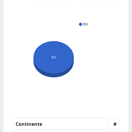
EU
EU
Continente
#