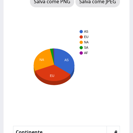
Salva come PNG
Salva come JPEG
AS
EU
NA
SA
AF
NA
AS
EU
Continente
#