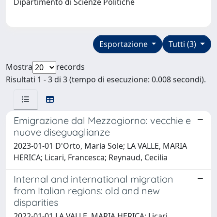
Dipartimento di Scienze Politiche
Esportazione
Tutti (3)
Mostra
records
Risultati 1 - 3 di 3 (tempo di esecuzione: 0.008 secondi).
Emigrazione dal Mezzogiorno: vecchie e
nuove diseguaglianze
2023-01-01 D'Orto, Maria Sole; LA VALLE, MARIA
HERICA; Licari, Francesca; Reynaud, Cecilia
Internal and international migration
from Italian regions: old and new
disparities
2022-01-01 LA VALLE, MARIA HERICA; Licari,