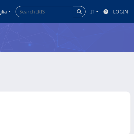
glia
IT
LOGIN