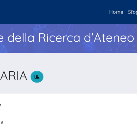
Home
Sfo
e della Ricerca d'Ateneo
MARIA
IA
ura