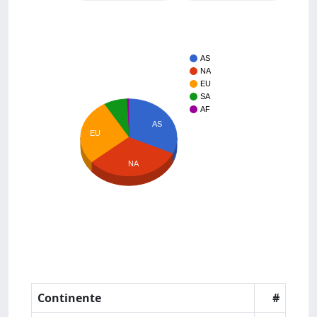
AS
NA
EU
SA
AF
AS
EU
NA
Continente
#