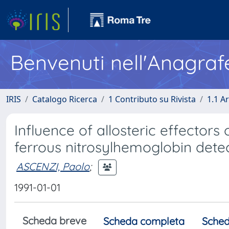
Benvenuti nell'Anagraf
IRIS
Catalogo Ricerca
1 Contributo su Rivista
1.1 Ar
Influence of allosteric effecto
ferrous nitrosylhemoglobin det
ASCENZI, Paolo
;
1991-01-01
Scheda breve
Scheda completa
Sched