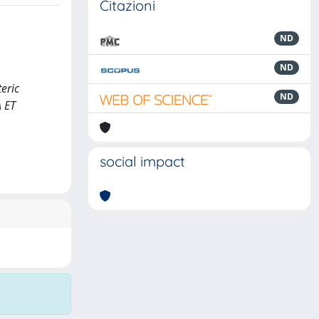
Citazioni
ND
ND
teric
ND
 ET
social impact