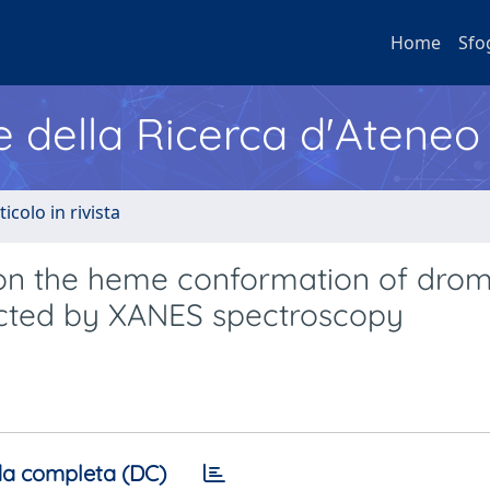
Home
Sfo
e della Ricerca d'Ateneo
ticolo in rivista
rs on the heme conformation of dro
ected by XANES spectroscopy
a completa (DC)