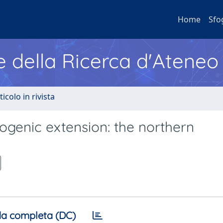
Home
Sfo
e della Ricerca d'Ateneo
ticolo in rivista
ogenic extension: the northern
a completa (DC)