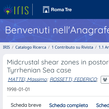
Benvenuti nell'Anagraf
IRIS
Catalogo Ricerca
1 Contributo su Rivista
1.1 Ar
Midcrustal shear zones in postor
Tyrrhenian Sea case
MATTEI, Massimo
;
ROSSETTI, FEDERICO
;
1998-01-01
Scheda breve
Scheda completa
Sched