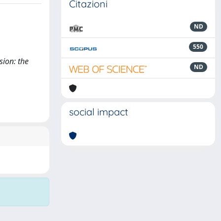
Citazioni
ND
550
sion: the
ND
social impact