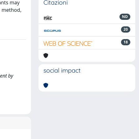
Citazioni
tants may
d method,
ND
20
18
social impact
ient by