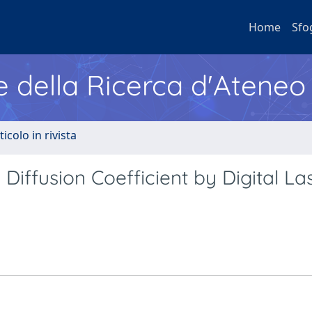
Home
Sfo
e della Ricerca d'Ateneo
ticolo in rivista
iffusion Coefficient by Digital La