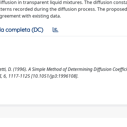
diffusion in transparent liquid mixtures. The diffusion cons
tterns recorded during the diffusion process. The propose
greement with existing data.
a completa (DC)
etti, D. (1996). A Simple Method of Determining Diffusion Coeffic
II, 6, 1117-1125 [10.1051/jp3:1996108].