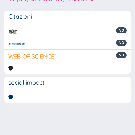
Citazioni
ND
ND
ND
social impact