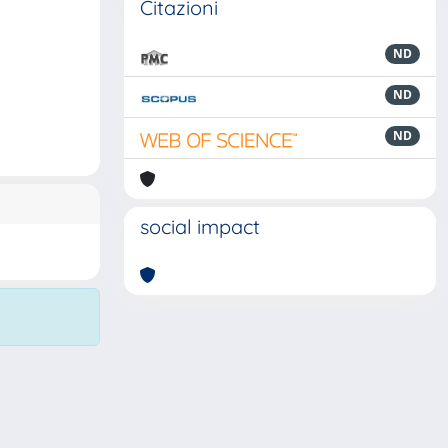
Citazioni
ND
ND
ND
social impact