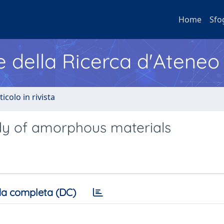
Home
Sfo
e della Ricerca d'Ateneo
ticolo in rivista
udy of amorphous materials
a completa (DC)