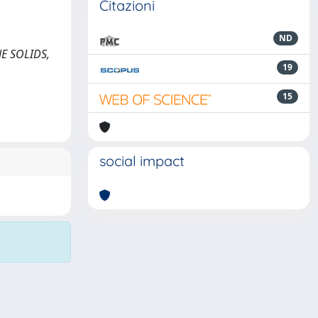
Citazioni
ND
NE SOLIDS,
19
15
social impact