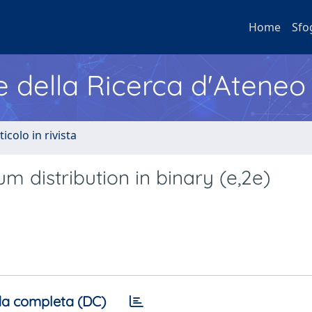
Home
Sfo
e della Ricerca d'Ateneo
ticolo in rivista
m distribution in binary (e,2e)
a completa (DC)