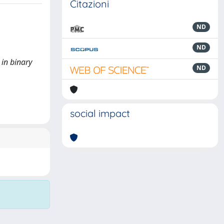
Citazioni
ND
ND
 in binary
ND
social impact