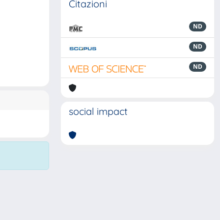
Citazioni
ND
ND
ND
social impact