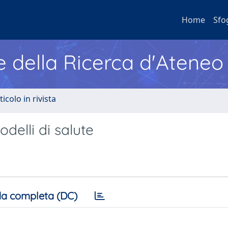
Home
Sfo
e della Ricerca d'Ateneo
ticolo in rivista
delli di salute
a completa (DC)