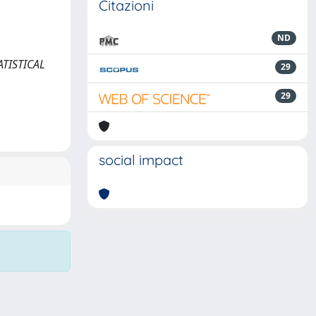
Citazioni
ND
TATISTICAL
29
29
social impact