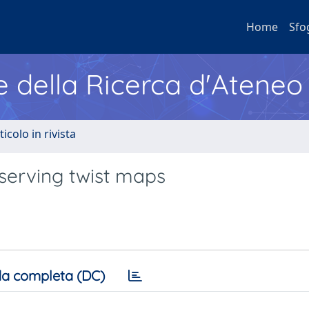
Home
Sfo
e della Ricerca d'Ateneo
ticolo in rivista
serving twist maps
a completa (DC)