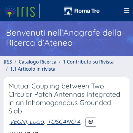
Benvenuti nell'Anagrafe della
Ricerca d'Ateneo
IRIS
Catalogo Ricerca
1 Contributo su Rivista
1.1 Articolo in rivista
Mutual Coupling between Two
Circular Patch Antennas Integrated
in an Inhomogeneous Grounded
Slab
VEGNI, Lucio
;
TOSCANO A
;