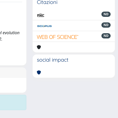
Citazioni
ND
ND
al evolution
ND
2.
social impact