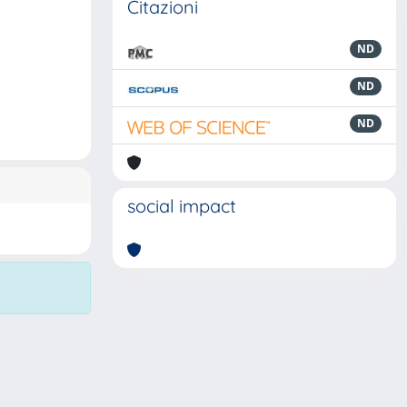
Citazioni
ND
ND
ND
social impact