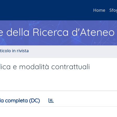
Home
Sfo
e della Ricerca d'Ateneo
ticolo in rivista
lica e modalità contrattuali
a completa (DC)