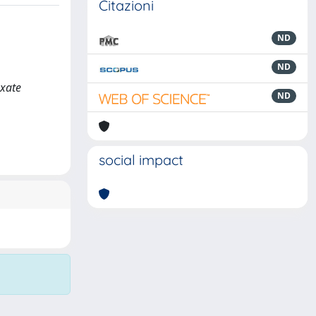
Citazioni
ND
ND
exate
ND
social impact