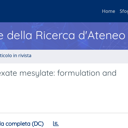
Home
Sfo
e della Ricerca d'Ateneo
ticolo in rivista
exate mesylate: formulation and
a completa (DC)