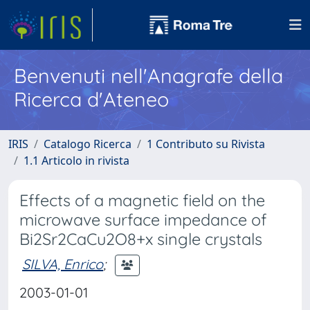
Benvenuti nell'Anagrafe della
Ricerca d'Ateneo
IRIS
Catalogo Ricerca
1 Contributo su Rivista
1.1 Articolo in rivista
Effects of a magnetic field on the
microwave surface impedance of
Bi2Sr2CaCu2O8+x single crystals
SILVA, Enrico
;
2003-01-01