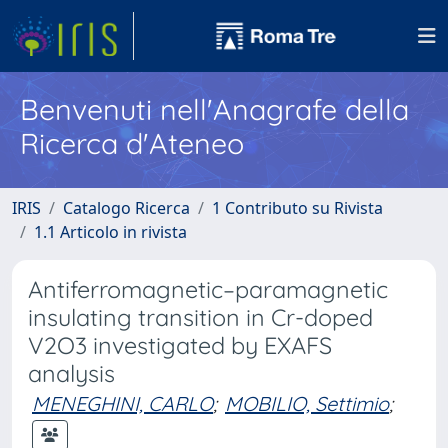
Benvenuti nell'Anagrafe della
Ricerca d'Ateneo
IRIS
Catalogo Ricerca
1 Contributo su Rivista
1.1 Articolo in rivista
Antiferromagnetic–paramagnetic
insulating transition in Cr-doped
V2O3 investigated by EXAFS
analysis
MENEGHINI, CARLO
;
MOBILIO, Settimio
;