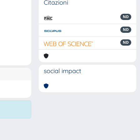
Citazioni
ND
ND
ND
social impact