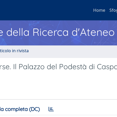
Home
Sfo
e della Ricerca d'Ateneo
ticolo in rivista
e. Il Palazzo del Podestà di Casp
a completa (DC)