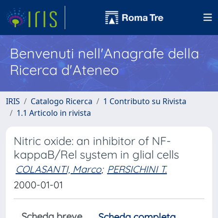
Benvenuti nell'Anagrafe della
Ricerca d'Ateneo
IRIS
Catalogo Ricerca
1 Contributo su Rivista
1.1 Articolo in rivista
Nitric oxide: an inhibitor of NF-
kappaB/Rel system in glial cells
COLASANTI, Marco
;
PERSICHINI T.
2000-01-01
Scheda breve
Scheda completa