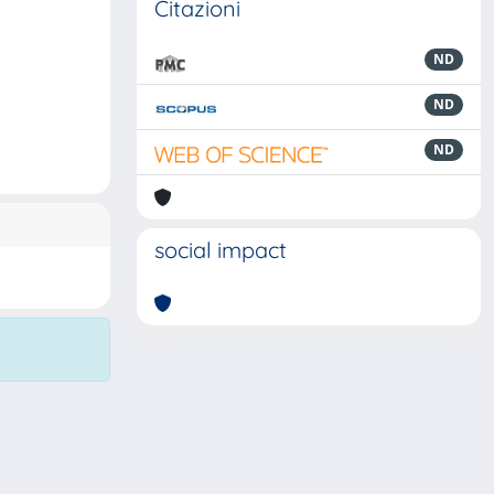
Citazioni
ND
ND
ND
social impact