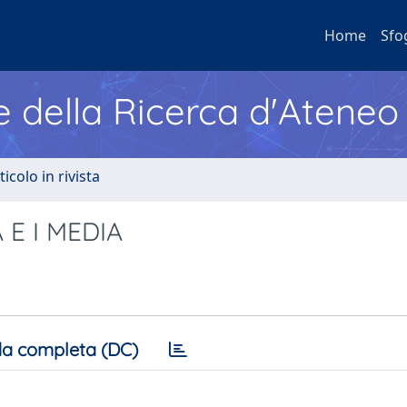
Home
Sfo
e della Ricerca d'Ateneo
ticolo in rivista
 E I MEDIA
a completa (DC)