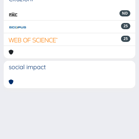
ND
25
25
social impact
Powered by
IRIS
-
about IRIS
-