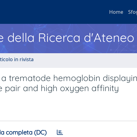
Home
Sfo
e della Ricerca d'Ateneo
ticolo in rivista
of a trematode hemoglobin displayi
 pair and high oxygen affinity
a completa (DC)