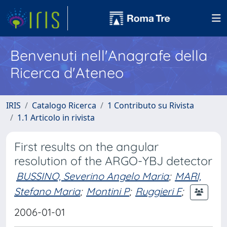
Benvenuti nell'Anagrafe della
Ricerca d'Ateneo
IRIS
Catalogo Ricerca
1 Contributo su Rivista
1.1 Articolo in rivista
First results on the angular
resolution of the ARGO-YBJ detector
BUSSINO, Severino Angelo Maria
;
MARI,
Stefano Maria
;
Montini P
;
Ruggieri F
;
2006-01-01