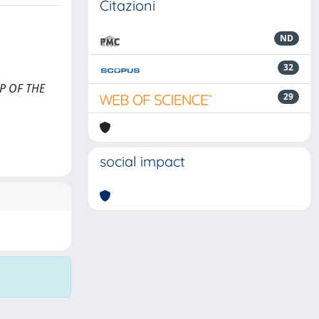
Citazioni
ND
32
UP OF THE
29
social impact