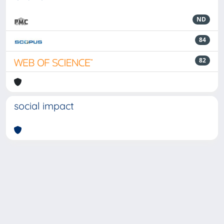
ND
84
82
social impact
Powered by
IRIS
-
about IRIS
-