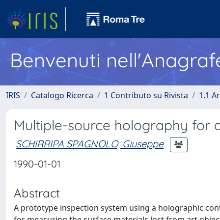
Benvenuti nell'Anagraf
IRIS
Catalogo Ricerca
1 Contributo su Rivista
1.1 Ar
Multiple-source holography for
SCHIRRIPA SPAGNOLO, Giuseppe
1990-01-01
Abstract
A prototype inspection system using a holographic c
for measuring the surface materials lost from art objec