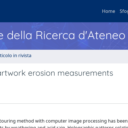
Home
Sfo
e della Ricerca d'Ateneo
ticolo in rivista
 artwork erosion measurements
ontouring method with computer image processing has bee
ts by weathering and acid rain. Holographic patterns relati