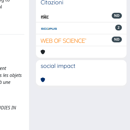
Citazioni
l
ND
2
ND
social impact
ent
 les objets
 à une
UDIES IN