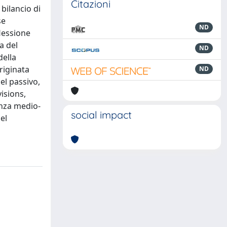
Citazioni
bilancio di
se
ND
flessione
a del
ND
della
riginata
ND
del passivo,
visions,
enza medio-
social impact
el