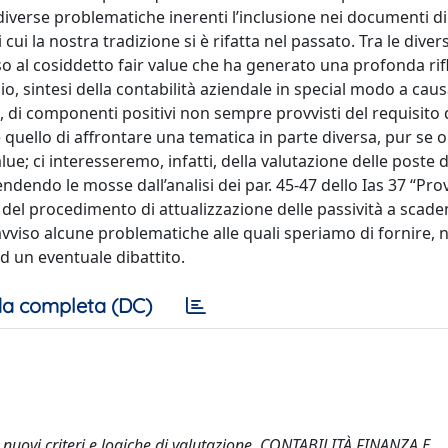
diverse problematiche inerenti l’inclusione nei documenti di 
i cui la nostra tradizione si è rifatta nel passato. Tra le diver
rso al cosiddetto fair value che ha generato una profonda ri
io, sintesi della contabilità aziendale in special modo a caus
di componenti positivi non sempre provvisti del requisito 
 quello di affrontare una tematica in parte diversa, pur se o
lue; ci interesseremo, infatti, della valutazione delle poste 
ndendo le mosse dall’analisi dei par. 45-47 dello Ias 37 “Pro
a del procedimento di attualizzazione delle passività a scad
o avviso alcune problematiche alle quali speriamo di fornire, n
d un eventuale dibattito.
a completa (DC)
o: nuovi criteri e logiche di valutazione. CONTABILITÀ FINANZA E