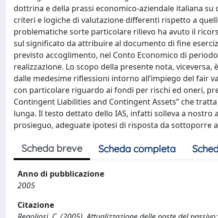
dottrina e della prassi economico-aziendale italiana su 
criteri e logiche di valutazione differenti rispetto a quell
problematiche sorte particolare rilievo ha avuto il rico
sul significato da attribuire al documento di fine eserciz
previsto accoglimento, nel Conto Economico di periodo, 
realizzazione. Lo scopo della presente nota, viceversa, è
dalle medesime riflessioni intorno all’impiego del fair va
con particolare riguardo ai fondi per rischi ed oneri, pre
Contingent Liabilities and Contingent Assets” che tratt
lunga. Il testo dettato dello IAS, infatti solleva a nostr
prosieguo, adeguate ipotesi di risposta da sottoporre a
Scheda breve
Scheda completa
Sched
Anno di pubblicazione
2005
Citazione
Regoliosi, C. (2005). Attualizzazione delle poste del passiv