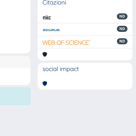
Citazioni
ND
ND
ND
social impact