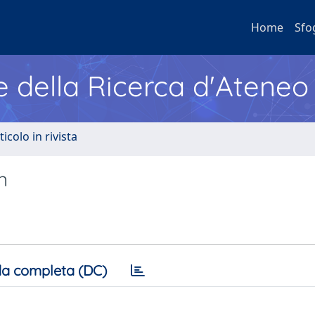
Home
Sfo
e della Ricerca d'Ateneo
ticolo in rivista
n
a completa (DC)