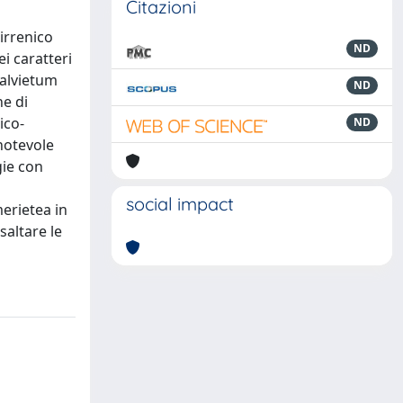
Citazioni
tirrenico
ND
ei caratteri
Salvietum
ND
ne di
ico-
ND
notevole
gie con
social impact
merietea in
saltare le