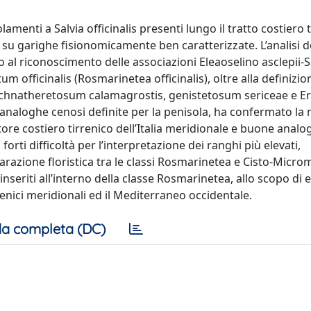
amenti a Salvia officinalis presenti lungo il tratto costiero 
iti su garighe fisionomicamente ben caratterizzate. L’analisi d
to al riconoscimento delle associazioni Eleaoselino asclepii-
um officinalis (Rosmarinetea officinalis), oltre alla definizio
achnatheretosum calamagrostis, genistetosum sericeae e Er
analoghe cenosi definite per la penisola, ha confermato la 
tore costiero tirrenico dell’Italia meridionale e buone analo
ti difficoltà per l’interpretazione dei ranghi più elevati,
razione floristica tra le classi Rosmarinetea e Cisto-Micro
nseriti all’interno della classe Rosmarinetea, allo scopo di e
rrenici meridionali ed il Mediterraneo occidentale.
a completa (DC)