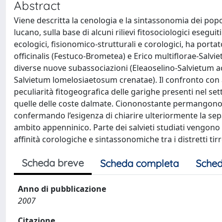
Abstract
Viene descritta la cenologia e la sintassonomia dei popol
lucano, sulla base di alcuni rilievi fitosociologici esegu
ecologici, fisionomico-strutturali e corologici, ha porta
officinalis (Festuco-Brometea) e Erico multiflorae-Salviet
diverse nuove subassociazioni (Eleaoselino-Salvietum 
Salvietum lomelosiaetosum crenatae). Il confronto con 
peculiarità fitogeografica delle garighe presenti nel set
quelle delle coste dalmate. Ciononostante permangono for
confermando l’esigenza di chiarire ulteriormente la sepa
ambito appenninico. Parte dei salvieti studiati vengono i
affinità corologiche e sintassonomiche tra i distretti ti
Scheda breve
Scheda completa
Sched
Anno di pubblicazione
2007
Citazione