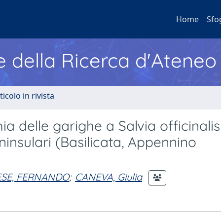
Home
Sfo
e della Ricerca d'Ateneo
ticolo in rivista
a delle garighe a Salvia officinalis
ninsulari (Basilicata, Appennino
SE, FERNANDO
;
CANEVA, Giulia