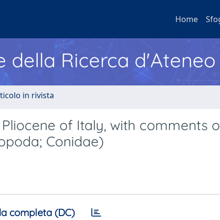
Home
Sfo
e della Ricerca d'Ateneo
ticolo in rivista
 Pliocene of Italy, with comments o
ropoda; Conidae)
a completa (DC)