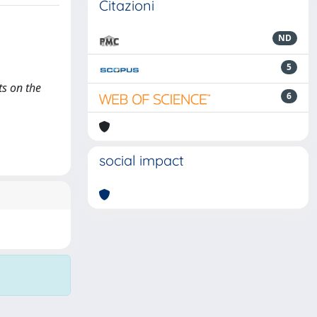
Citazioni
ND
5
ts on the
6
social impact