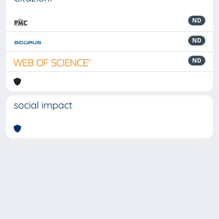
ND
ND
ND
social impact
Powered by
IRIS
-
about IRIS
-