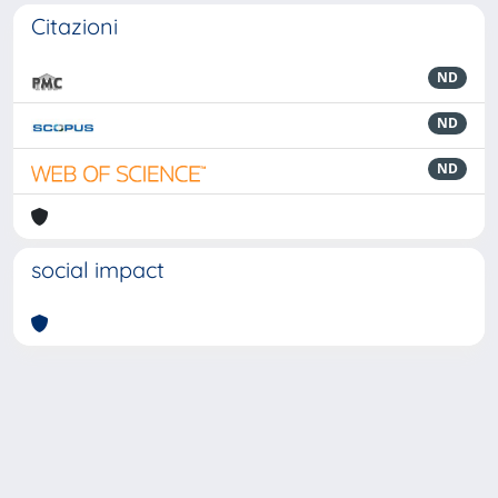
Citazioni
ND
ND
ND
social impact