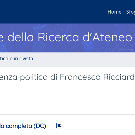
Home
Sfo
e della Ricerca d'Ateneo
ticolo in rivista
rienza politica di Francesco Ricciard
a completa (DC)