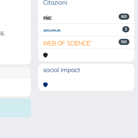
Citazioni
ND
3
65.
ND
social impact