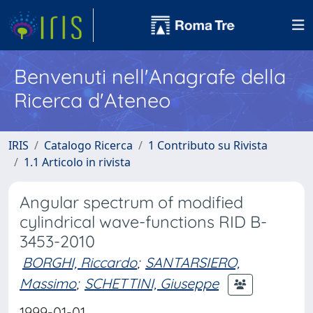
Benvenuti nell'Anagrafe della
Ricerca d'Ateneo
IRIS
Catalogo Ricerca
1 Contributo su Rivista
1.1 Articolo in rivista
Angular spectrum of modified
cylindrical wave-functions RID B-
3453-2010
BORGHI, Riccardo
;
SANTARSIERO,
Massimo
;
SCHETTINI, Giuseppe
1999-01-01