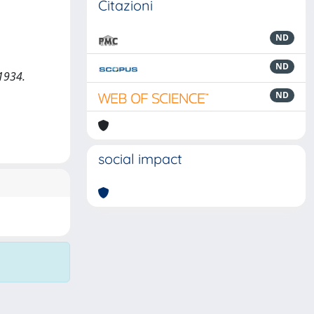
Citazioni
ND
ND
-1934.
ND
social impact