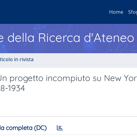
Home
Sfo
e della Ricerca d'Ateneo
ticolo in rivista
: Un progetto incompiuto su New Yo
28-1934
a completa (DC)