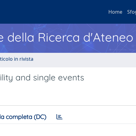
Home
Sfo
e della Ricerca d'Ateneo
ticolo in rivista
lity and single events
a completa (DC)