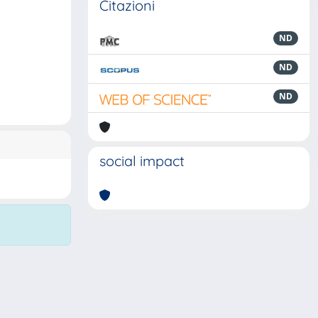
Citazioni
ND
ND
ND
social impact