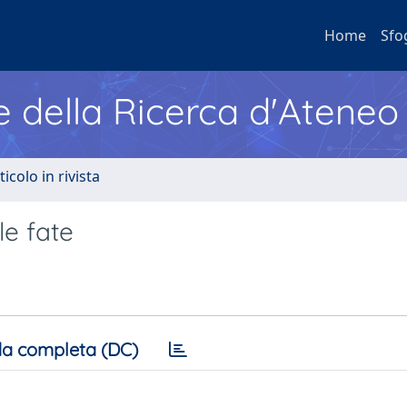
Home
Sfo
e della Ricerca d'Ateneo
ticolo in rivista
le fate
a completa (DC)