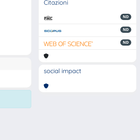
Citazioni
ND
ND
ND
social impact