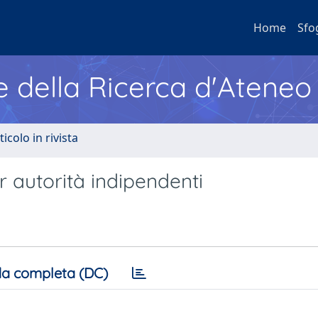
Home
Sfo
e della Ricerca d'Ateneo
ticolo in rivista
r autorità indipendenti
a completa (DC)