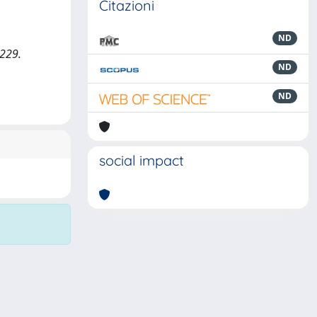
Citazioni
ND
 229.
ND
ND
social impact