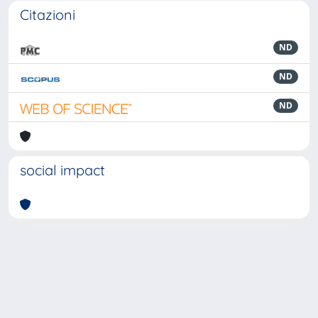
Citazioni
ND
ND
ND
social impact