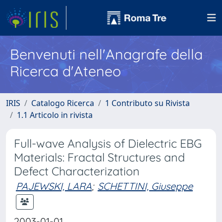
Benvenuti nell'Anagrafe della
Ricerca d'Ateneo
IRIS
Catalogo Ricerca
1 Contributo su Rivista
1.1 Articolo in rivista
Full-wave Analysis of Dielectric EBG
Materials: Fractal Structures and
Defect Characterization
PAJEWSKI, LARA
;
SCHETTINI, Giuseppe
2003-01-01