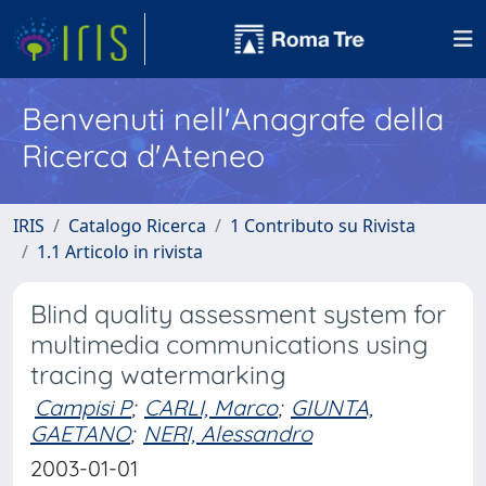
Benvenuti nell'Anagrafe della
Ricerca d'Ateneo
IRIS
Catalogo Ricerca
1 Contributo su Rivista
1.1 Articolo in rivista
Blind quality assessment system for
multimedia communications using
tracing watermarking
Campisi P
;
CARLI, Marco
;
GIUNTA,
GAETANO
;
NERI, Alessandro
2003-01-01