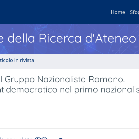
Home
Sfo
e della Ricerca d'Ateneo
ticolo in rivista
del Gruppo Nazionalista Romano.
tidemocratico nel primo nazional