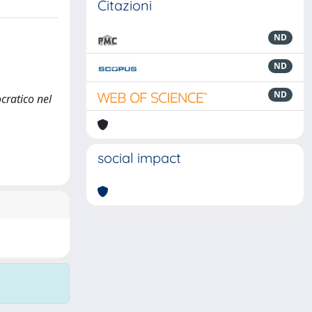
Citazioni
ND
ND
ND
cratico nel
social impact