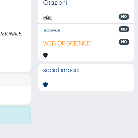
Citazioni
ND
ND
ITUZIONALE,
ND
social impact