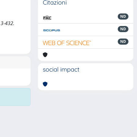
Citazioni
ND
13-432.
ND
ND
social impact