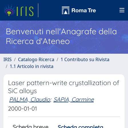
Benvenuti nell'Anagrafe della
Ricerca d'Ateneo
IRIS
Catalogo Ricerca
1 Contributo su Rivista
1.1 Articolo in rivista
Laser pattern-write crystallization of
SiC alloys
PALMA, Claudio
;
SAPIA, Carmine
2000-01-01
Scheda breve
Scheda completa