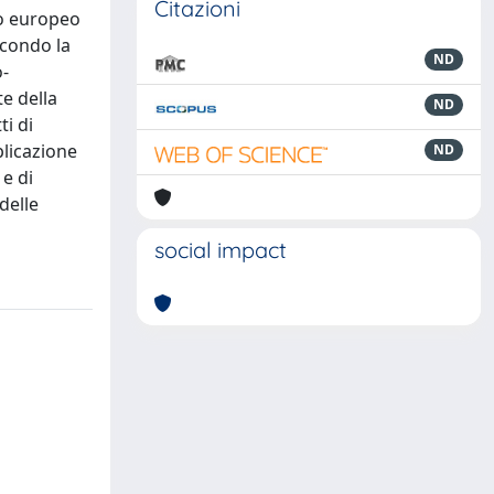
Citazioni
to europeo
econdo la
ND
o-
te della
ND
ti di
plicazione
ND
 e di
delle
social impact