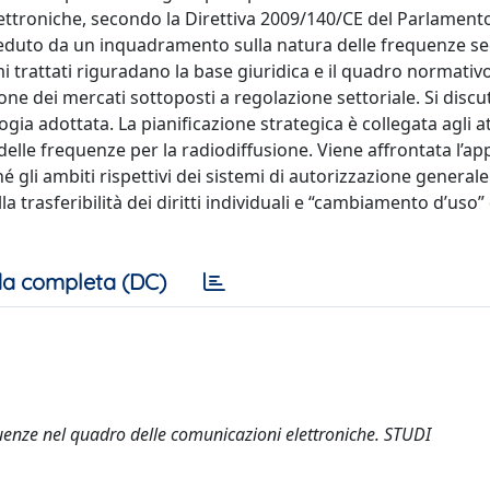
ettroniche, secondo la Direttiva 2009/140/CE del Parlamen
receduto da un inquadramento sulla natura delle frequenze s
i trattati riguradano la base giuridica e il quadro normativ
ione dei mercati sottoposti a regolazione settoriale. Si discu
gia adottata. La pianificazione strategica è collegata agli at
elle frequenze per la radiodiffusione. Viene affrontata l’ap
hé gli ambiti rispettivi dei sistemi di autorizzazione generale
la trasferibilità dei diritti individuali e “cambiamento d’uso” 
a completa (DC)
uenze nel quadro delle comunicazioni elettroniche. STUDI