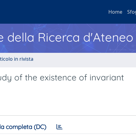
Home
Sfo
e della Ricerca d'Ateneo
ticolo in rivista
udy of the existence of invariant
a completa (DC)