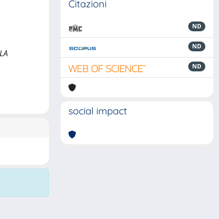
Citazioni
ND
ND
LLA
ND
social impact